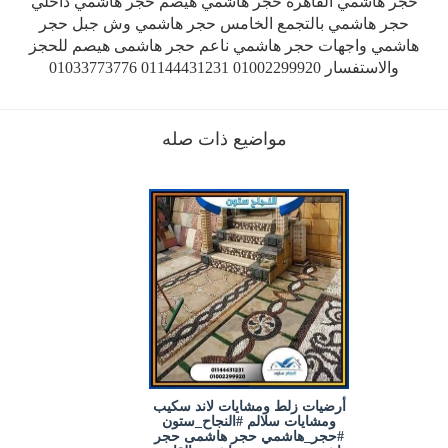
حجر هاشمي القاهرة حجر هاشمي هيصم حجر هاشمي داخلي
حجر هاشمي بالتجمع الخامس حجر هاشمي وش جبل حجر
هاشمي واجهات حجر هاشمي ناعم حجر هاشمى هيصم للحجز
والاستفسار 01002299920 01144431231 01033773776
مواضيع ذات صله
أرضيات زلط ومشايات لاند سكيب
ومشايات سلالم #النجاح_ستون
#حجر_هاشمي حجر هاشمى حجر