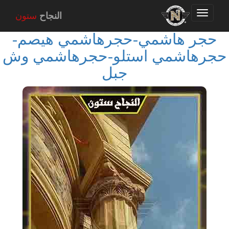
Toggle
النجاح
ستون
navigation
حجر هاشمي-حجرهاشمي هيصم-
حجرهاشمي استلو-حجرهاشمي وش
جبل