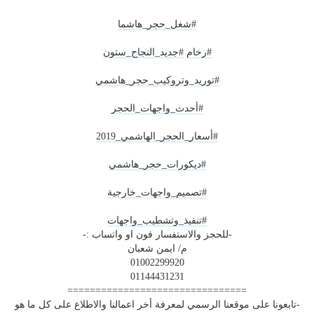
#شغل_حجر_هاشما
#رخام
#جديد_النجاح
_ستون
#توريد_وتروكيب_حجر_هاشمي
#أحدث_واجهات_الحجر
#أسعار_الحجر_الهاشمي_2019
#ديكورات_حجر_هاشمي
#تصميم_واجهات_خارجية
#تنفيذ_وتشطيب_واجهات
-للحجز والاستفسار فون او واتساب :-
م/ ايمن شعبان
01002299920
01144431231
================================
-تابعونا على موقعنا الرسمي لمعرفة أخر اعمالنا والاطلاع على كل ما هو