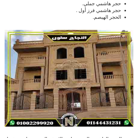
حجر هاشمي جملي.
حجر هاشمي فرز أول .
الحجر الهيصم.