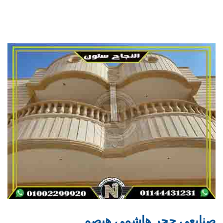
صنايعي حجر هاشمي هيصم