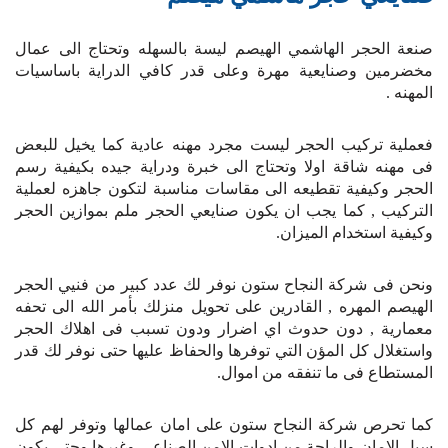
صنعة الحجر الهاشمي الهيصم ليسة بالسهله وتحتاج الى عمال
مخضرمين وصنايعية مهرة وعلى قدر كافي الدراية باساسيات
المهنه .
فعملية تركيب الحجر ليست مجرد مهنه عادية كما يخيل للبعض
فى مهنه شاقة اولا وتحتاج الى خبرة ودراية جيده بكيفية رسم
الحجر وكيفية تقطيعه الى مقاسات مناسبة لتكون جاهزه لعملية
التركيب , كما يجب ان يكون صنايعي الحجر ملم بموازين الحجر
وكيفية استخدام الميزان.
ونحن فى شركة النجاح ستون نوفر لك عدد كبير من فنيي الحجر
الهيصم المهره , القادرين على تحويل منزلك بأمر الله الى تحفه
معمارية , دون حدوث اي اضرار ودون تسبب فى اهلاك الحجر
واستغلال كل المؤن التي توفرها والحفاظ عليها حتى نوفر لك قدر
المستطاع فى ما تنفقه من اموال.
كما تحرص شركة النجاح ستون على امان عمالها وتوفر لهم كل
سبل الامان والراحة من ادوات الامن الصناعي وغيرها.وحتى يكون