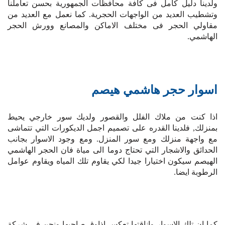
ولدينا دليل كامل فى كافة محافظات الجمهورية بحسن تعاملنا
وتشطيب العديد من الواجهات الحجرية. كما نعمل مع العديد من
مقاولي الحجر فى مختلف الاماكن والمصانع وورش الحجر
الهاشمي.
اسوار حجر هاشمي هيصم
اذا كنت من ملاك الفلل والقصور ولديك سور خارجي يحيط
بمنزلك, فلدينا القدره على تصميم اجمل الديكورات التي تتماشى
مع واجهة منزلك ومع سور المنزل. ومع وجود الاسوار بجانب
الحدائق والاشجار التي تحتاج دوما الى مياة فان الحجر الهاشمي
الهيصم سيكون اختيارا جيدا لكي يقاوم تلك المياه ويقاوم عوامل
الرطوبة ايضا.
كما ان تلك الاسوار واناقتها تعكس اذاوق صاحبها ونحن فى شركة