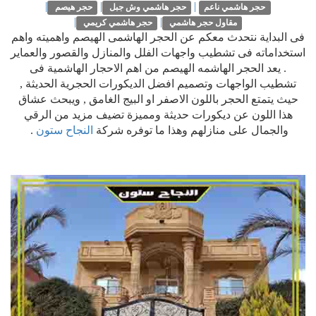
|
|
|
حجر هاشمي ناعم
حجر هاشمي وش جبل
حجر هيصم
|
|
مقاول حجر هاشمي
حجر هاشمي كريمي
فى البداية نتحدث معكم عن الحجر الهاشمى الهيصم واهميته واهم
استخداماته فى تشطيب واجهات الفلل والمنازل والقصور والعماير
. يعد الحجر الهاشمه الهيصم من اهم الاحجار الهاشمية فى
تشطيب الواجهات وتصميم افضل الديكورات الحجرية الحديثة ,
حيث يتمتع الحجر باللون الاصفر او البيج الغامق , ويبحث عشاق
هذا اللون عن ديكورات حديثة ومميزة تضيف مزيد من الرقي
والجمال على منازلهم وهذا ما توفره شركة
النجاح ستون
.