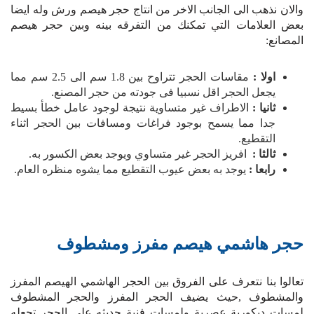
والان نذهب الى الجانب الاخر من انتاج حجر هيصم ورش وله ايضا
بعض العلامات التي تمكنك من التفرقه بينه وبين حجر هيصم
المصانع:
اولا :
مقاسات الحجر تتراوح بين 1.8 سم الى 2.5 سم مما
يجعل الحجر اقل نسبيا فى جودته من حجر المصنع.
ثانيا :
الاطراف غير متساوية نتيجة لوجود عامل خطأ بسيط
جدا مما يسمح بوجود فراغات ومسافات بين الحجر اثناء
التقطيع.
ثالثا :
افريز الحجر غير متساوي ويوجد بعض الكسور به.
رابعا :
يوجد به بعض عيوب التقطيع مما يشوه منظره العام.
حجر هاشمي هيصم مفرز ومشطوف
تعالوا بنا نتعرف على الفروق بين الحجر الهاشمي الهيصم المفرز
والمشطوف ,حيث يضيف الحجر المفرز والحجر المشطوف
لمسات ديكورية عصرية ولمسات فنية حديثه على الحجر تجعله