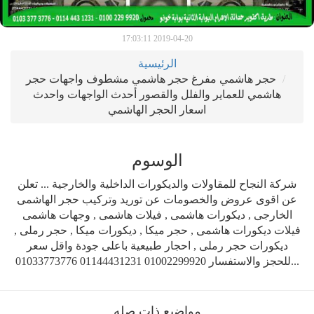
2019-04-20 17:03:11
الرئيسية
حجر هاشمي مفرغ حجر هاشمي مشطوف واجهات حجر
هاشمي للعماير والفلل والقصور أحدث الواجهات واحدث
اسعار الحجر الهاشمي
الوسوم
شركة النجاح للمقاولات والديكورات الداخلية والخارجية ... تعلن
عن اقوى عروض والخصومات عن توريد وتركيب حجر الهاشمى
الخارجى , ديكورات هاشمى , فيلات هاشمى , وجهات هاشمى
فيلات ديكورات هاشمى , حجر ميكا , ديكورات ميكا , حجر رملى ,
ديكورات حجر رملى , احجار طبيعية باعلى جودة واقل سعر
...للحجز والاستفسار 01002299920 01144431231 01033773776
مواضيع ذات صله