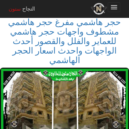
Toggle
النجاح
ستون
navigation
حجر هاشمي مفرغ حجر هاشمي
مشطوف واجهات حجر هاشمي
للعماير والفلل والقصور أحدث
الواجهات واحدث اسعار الحجر
الهاشمي