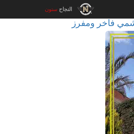
النجاح
ستون
مي فاخر ومفرز