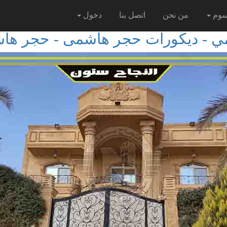
سوم
من نحن
اتصل بنا
دخول
ي - ديكورات حجر هاشمى - حجر هاش