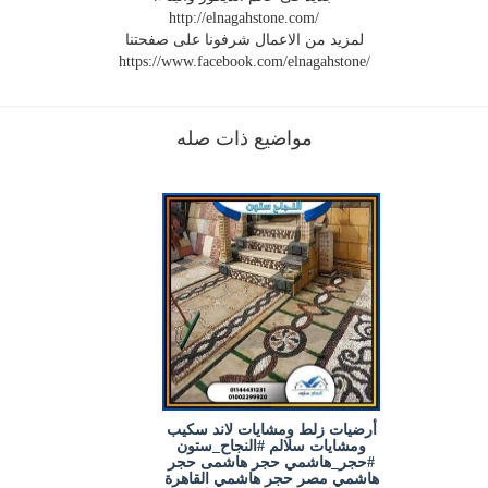
http://elnagahstone.com/
لمزيد من الاعمال شرفونا على صفحتنا
https://www.facebook.com/elnagahstone/
مواضيع ذات صله
أرضيات زلط ومشايات لاند سكيب
ومشايات سلالم #النجاح_ستون
#حجر_هاشمي حجر هاشمى حجر
هاشمي مصر حجر هاشمي القاهرة