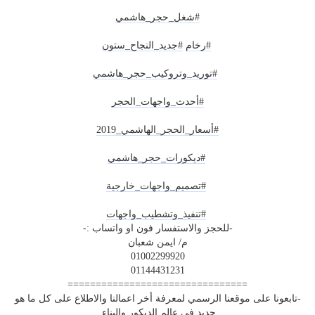
#شغل_حجر_هاشمي
#رخام
#جديد_النجاح
_ستون
#توريد_وتروكيب_حجر_هاشمي
#أحدث_واجهات_الحجر
#أسعار_الحجر_الهاشمي_2019
#ديكورات_حجر_هاشمي
#تصميم_واجهات_خارجية
#تنفيذ_وتشطيب_واجهات
-للحجز والاستفسار فون او واتساب :-
م/ ايمن شعبان
01002299920
01144431231
================================
-تابعونا على موقعنا الرسمي لمعرفة أخر اعمالنا والاطلاع على كل ما هو
جديد فى عالم الديكور والبناء.