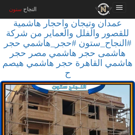
Toggle
النجاح
ستون
navigation
عمدان وتيجان واحجار هاشمية
للقصور والفلل والعماير من شركة
#النجاح_ستون #حجر_هاشمي حجر
هاشمى حجر هاشمي مصر حجر
هاشمي القاهرة حجر هاشمي هيصم
ح