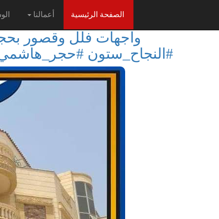
(current)
الصفحة الرئيسية
أعمالنا
الو
واجهات فلل وقصور بح
#النجاح_ستون #حجر_هاشمي