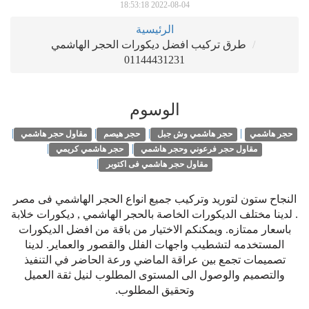
2022-08-04 18:53:18
الرئيسية
طرق تركيب افضل ديكورات الحجر الهاشمي
01144431231
الوسوم
|
|
|
|
حجر هاشمي
حجر هاشمي وش جبل
حجر هيصم
مقاول حجر هاشمي
|
|
مقاول حجر فرعوني وحجر هاشمي
حجر هاشمي كريمي
|
مقاول حجر هاشمي فى اكتوبر
النجاح ستون لتوريد وتركيب جميع انواع الحجر الهاشمي فى مصر
. لدينا مختلف الديكورات الخاصة بالحجر الهاشمي , ديكورات خلابة
باسعار ممتازه. ويمكنكم الاختيار من باقة من افضل الديكورات
المستخدمه لتشطيب واجهات الفلل والقصور والعماير. لدينا
تصميمات تجمع بين عراقة الماضي ورعة الحاضر في التنفيذ
والتصميم والوصول الى المستوى المطلوب لنيل ثقة العميل
وتحقيق المطلوب.