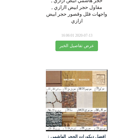
حجر هاشمي ابيض ازازي ,
مقاول حجر ابيض اازازي ,
واجهات فلل وقصور حجر ابيض
ازازي
2020-07-13 16:06:01
عرض تفاصيل الخبر
افضل ديكورات الحجر الهاشمي :