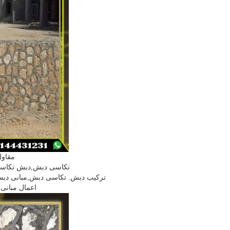
مقاول
تكاسى دبش,دبش تكاسى,
تركيب دبش. تكاسى دبش,مبانى دب
اعمال مبانى