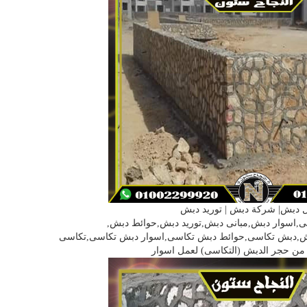
 دبش| شركة دبش | توريد دبش
اسوار دبش,مبانى دبش,توريد دبش,حوائط دبش,
ش,دبش تكاسى,حوائط دبش تكاسى,اسوار دبش تكاسى,تكاسى
 من حجر الدبش (التكاسى) لعمل اسوار