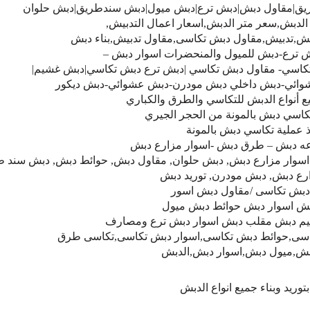
ريق|مقاول دبش|دبش ترع|دبش ميول|دبش سندطريق|دبش حلوان
لدبش,سعر متر الدبش,اسعار اعمال التدبيش,
دبش,تدبيش,مقاول دبش تكاسى,مقاول تدبيش,بناء دبش
ترع-دبش للميول والمنحضرات اسوار دبش –
كاسي- مقاول دبش تكاسي |دبش ترع دبش تكاسي|دبش غشيم|
ائي-دبش داخلي دبش مودرن-دبش عشوائي-دبش ديكور
ع أنواع الدبش للتكاسي والطرق والكباري
كاسي دبش بالمونة من الحجر الجيري
ذ عملية تكاسي دبش بالمونة
عه دبش – طرق دبش -اسوار مزارع دبش
اسوار مزارع دبش, دبش حلوان, مقاول دبش, حوائط دبش, دبش سند ط
رع دبش, دبش مودرن, توريد دبش
دبش تكاسى /مقاول دبش اسور
ش اسوار دبش حوائط دبش ميول
م دبش مقلب دبش اسوار دبش ترع ومصارف
اسى,حوائط دبش تكاسى,اسوار دبش تكاسى,تكاسى طرق
بش,ميول دبش,اسوار دبش,الدبش
توريد وبناء جميع انواع الدبش