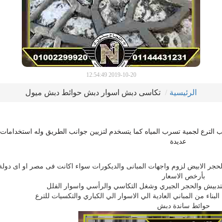
2019-10-20 12:54:49
الرئيسية
تكاسى دبش اسوار دبش حوائط دبش ميول
لترع لجمية تسرب المياه كما يتسخدم لتزيين جوانب الطريق وله استخدامات
عديدة
 الحجر الابيض لزوم واجهات المبانى والديكورات سواء اكانت فى مصر او اى دولة
بأرخص الاسعار
تدبيش والحجر الجيري وشغل التكاسي والرأسي واسوار الفلل
ناء من المباني العادية الي الاسوار الي الكباري والتكسيات للترع
حوائط ساندة دبش