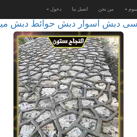
سوم
من نحن
اتصل بنا
دخول
سى دبش اسوار دبش حوائط دبش مي