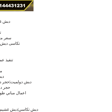
دبش غش
م
ت
سعر مت
تكاسى دبش 
تنفيذ عم
مب
دب
دبش دولميت|حجر د
حجر دب
اعمال مباني طو
م
دبش تكاسي|دبش غشيم|