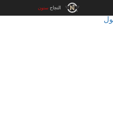
النجاح
ستون
ول