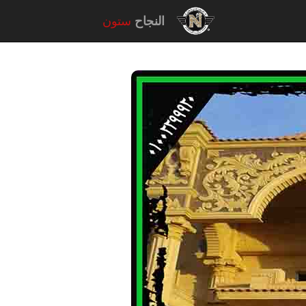
النجاح
ستون