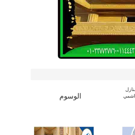
نازل
الوسوم
هاشمي