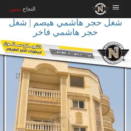
Toggle
النجاح
ستون
navigation
شغل حجر هاشمي هيصم | شغل
حجر هاشمي فاخر