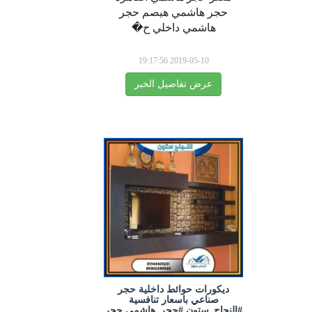
حجر هاشمي هيصم حجر
هاشمي داخلي ح�
2019-05-10 19:17:56
عرض تفاصيل الخبر
ديكورات حوائط داخلية حجر
صناعي باسعار تنافسية
النجاح_ستون #حجر_هاشمي حجر